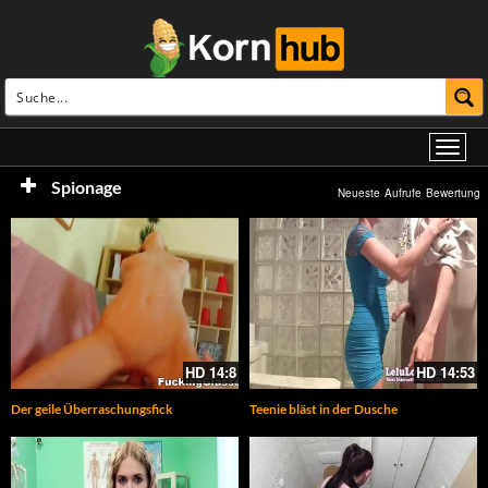
Spionage
Neueste
Aufrufe
Bewertung
HD
14:8
HD
14:53
Der geile Überraschungsfick
Teenie bläst in der Dusche