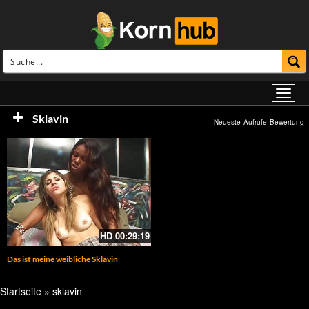
Sklavin
Neueste
Aufrufe
Bewertung
HD
00:29:19
Das ist meine weibliche Sklavin
Startseite
»
sklavin